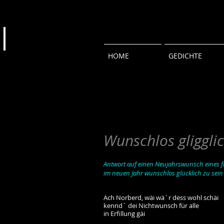
HOME
GEDICHTE
Wunschlos
gliggli
Antwort auf einen Neujahrswunsch eines 
im neuen Jahr wunschlos glücklich zu sein
Ach Norberd, wäi wä`r dess wohl schäi
kennd´ dei Nichtwunsch für alle
in Erfillung gäi