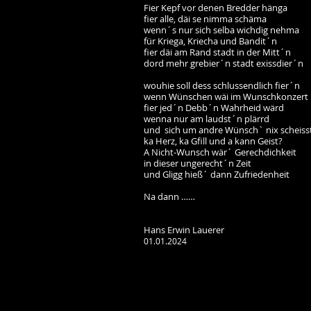
Fier Kepf vor denen Bredder hänga
fier alle, däi se nimma schäma
wenn´s nur sich selba wichdig nehma
für Kriega, Kriecha und Bandit´n
fier däi am Rand stadt in der Mitt´n
dord mehr grebier´n stadt exissdier´n
wouhie soll dess schlussendlich fier´n
wenn Wünschen wäi im Wunschkonzert
fier jed´n Debb´n Wahrheid wärd
wenna nur am laudst´n plärrd
und sich um andre Wünsch` nix scheiss
ka Herz, ka Gfill und a kann Geist?
A Nicht-Wunsch wär´ Gerechdichkeit
in dieser ungerecht´n Zeit
und Gligg hieß´ dann Zufriedenheit
Na dann ……
Hans Erwin Lauerer
01.01.2024