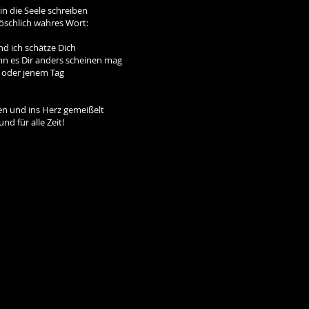
r in die Seele schreiben
öschlich wahres Wort:
und ich schätze Dich
nn es Dir anders scheinen mag
 oder jenem Tag
n und ins Herz gemeißelt
nd für alle Zeit!