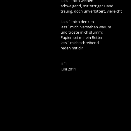
Lass´ mich weinen
schweigend, mit zittriger Hand
traurig, doch unverbittert, vielleicht
Lass´ mich denken
lass´ mich verstehen warum
und tröste mich stumm:
Papier, sei mir ein Retter
lass´ mich schreibend
reden mit dir
HEL
Juni 2011