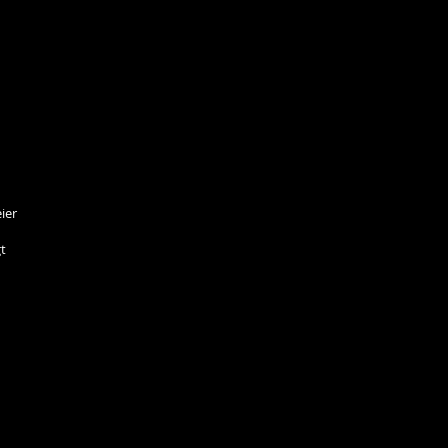
ier
t