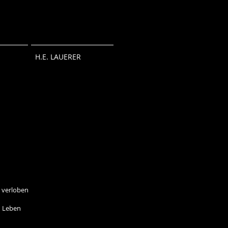
H.E. LAUERER
 verloben
n Leben