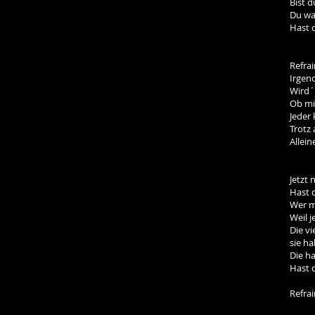
Bist 
Du wa
Hast 
Refrai
Irgen
Wird´
Ob mi
Jeder
Trotz
Allein
Jetzt 
Hast 
Wer m
Weil 
Die vi
sie h
Die h
Hast d
Refrai