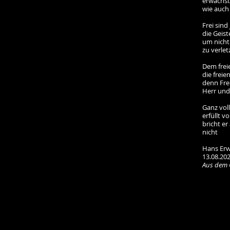
erwächst 
wie auch
Frei sind
die Geist
um nicht 
zu verlet
Dem frei
die freie
denn Frei
Herr und
Ganz voll
erfüllt v
bricht er
nicht
Hans Erw
13.08.20
Aus dem 