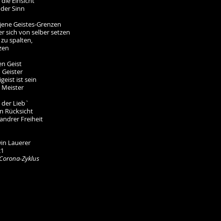
die Einsicht
 der Sinn
 jene Geistes-Grenzen
er sich von selber setzen
zu spalten,
zen
en Geist
n Geister
geist ist sein
 Meister
 der Lieb`
on Rücksicht
 andrer Freiheit
in Lauerer
21
Corona-Zyklus