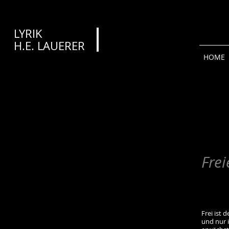
LYRIK
H.E. LAUERER​​​
HOME
Frei
Frei ist d
und nur 