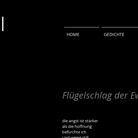
HOME
GEDICHTE
Flügelschlag der E
die angst ist stärker
als die hoffnung
befürchte ich
und weine still