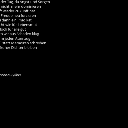
der Tag, da Angst und Sorgen
 nicht mehr dominieren
t wieder Zukunft hat
 Freude neu forcieren
i dann ein Prädikat
icht wie für Lebensmut
och für alle gut
en wir aus Schaden klug
um jeden Atemzug
 statt Memoiren schreiben
froher Dichter bleiben
0
orona-Zyklus