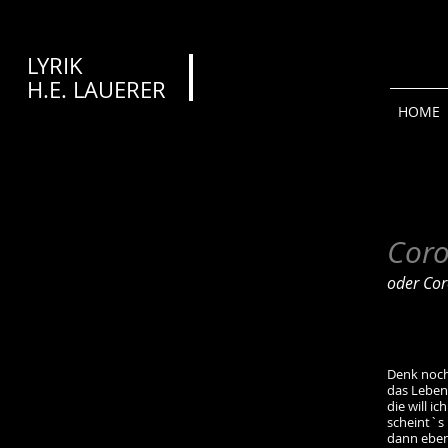
LYRIK
H.E. LAUERER​​​
HOME
Cor
oder Co
Denk noch
das Leben
die will ic
scheint`s 
dann eben