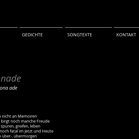
GEDICHTE
SONGTEXTE
KONTAKT
onade
rona ade
 nicht an Memoiren
 birgt noch manche Freude
h spüren, greifen, leben
noch fatal im Jetzt und Heute
 über-, übermorgen