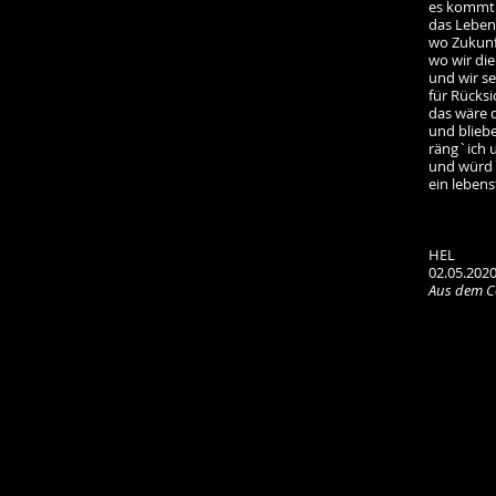
es kommt 
das Leben
wo Zukunf
wo wir die
und wir se
für Rücks
das wäre d
und blieb
räng`ich 
und würd`
ein lebens
HEL
02.05.202
Aus dem C